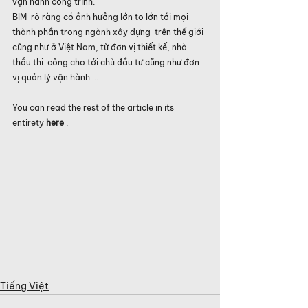
vận hành công trình. 
BIM  rõ ràng có ảnh hưởng lớn to lớn tới mọi 
thành phần trong ngành xây dựng  trên thế giới 
cũng như ở Việt Nam, từ đơn vị thiết kế, nhà 
thầu thi  công cho tới chủ đầu tư cũng như đơn 
vị quản lý vận hành....
You can read the rest of the article in its 
entirety 
here
 .
Tiếng Việt