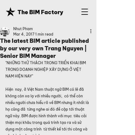
The BIM Factory
Nhut Pham
Mar 4, 2017
1 min read
The latest BIM article published
by our very own Trang Nguyen |
Senior BIM Manager
"NHỮNG THỬ THÁCH TRONG TRIỂN KHAI BIM 
TRONG DOANH NGHIỆP XÂY DỰNG Ở VIỆT 
NAM HIỆN NAY"
Hiện  nay, ở Việt Nam thuật ngữ BIM có lẽ đã 
không còn xa lạ với nhiều người,  có thể còn 
nhiều người chưa hiểu rõ về BIM nhưng ít nhất là 
họ cũng đã  từng nghe ai đó đề cập tới thuật 
ngữ này. BIM được hình thành với mục  tiêu cải 
thiện mọi khâu trong quá trình tạo ra và sử 
dụng một công trình  từ thiết kế tới thi công và 