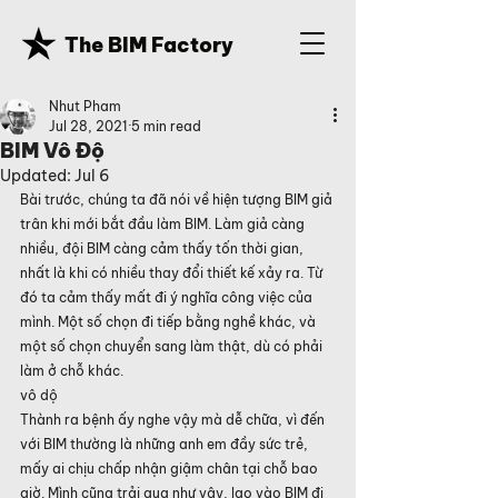
The BIM Factory
Nhut Pham
Jul 28, 2021
5 min read
BIM Vô Độ
Updated:
Jul 6
Bài trước, chúng ta đã nói về hiện tượng BIM giả 
trân khi mới bắt đầu làm BIM. Làm giả càng 
nhiều, đội BIM càng cảm thấy tốn thời gian, 
nhất là khi có nhiều thay đổi thiết kế xảy ra. Từ 
đó ta cảm thấy mất đi ý nghĩa công việc của 
mình. Một số chọn đi tiếp bằng nghề khác, và 
một số chọn chuyển sang làm thật, dù có phải 
làm ở chỗ khác.
vô dộ
Thành ra bệnh ấy nghe vậy mà dễ chữa, vì đến 
với BIM thường là những anh em đầy sức trẻ, 
mấy ai chịu chấp nhận giậm chân tại chỗ bao 
giờ. Mình cũng trải qua như vậy, lao vào BIM đi 