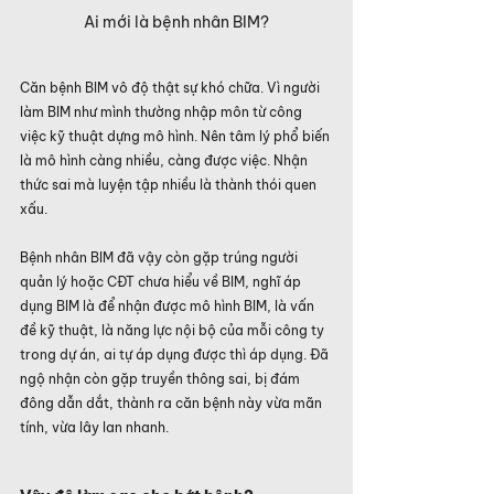
Ai mới là bệnh nhân BIM?
Căn bệnh BIM vô độ thật sự khó chữa. Vì người 
làm BIM như mình thường nhập môn từ công 
việc kỹ thuật dựng mô hình. Nên tâm lý phổ biến 
là mô hình càng nhiều, càng được việc. Nhận 
thức sai mà luyện tập nhiều là thành thói quen 
xấu.
Bệnh nhân BIM đã vậy còn gặp trúng người 
quản lý hoặc CĐT chưa hiểu về BIM, nghĩ áp 
dụng BIM là để nhận được mô hình BIM, là vấn 
đề kỹ thuật, là năng lực nội bộ của mỗi công ty 
trong dự án, ai tự áp dụng được thì áp dụng. Đã 
ngộ nhận còn gặp truyền thông sai, bị đám 
đông dẫn dắt, thành ra căn bệnh này vừa mãn 
tính, vừa lây lan nhanh.