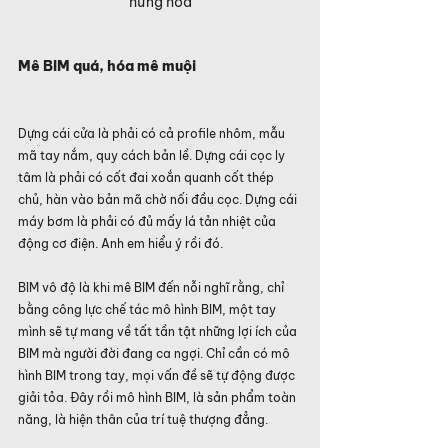
hứng hoa
Mê BIM quá, hóa mê muội
Dựng cái cửa là phải có cả profile nhôm, mẫu 
mã tay nắm, quy cách bản lề. Dựng cái cọc ly 
tâm là phải có cốt đai xoắn quanh cốt thép 
chủ, hàn vào bản mã chờ nối đầu cọc. Dựng cái 
máy bơm là phải có đủ mấy lá tản nhiệt của 
động cơ điện. Anh em hiểu ý rồi đó.
BIM vô độ là khi mê BIM đến nỗi nghĩ rằng, chỉ 
bằng công lực chế tác mô hình BIM, một tay 
mình sẽ tự mang về tất tần tật những lợi ích của 
BIM mà người đời đang ca ngợi. Chỉ cần có mô 
hình BIM trong tay, mọi vấn đề sẽ tự động được 
giải tỏa. Đây rồi mô hình BIM, là sản phẩm toàn 
năng, là hiện thân của trí tuệ thượng đẳng.