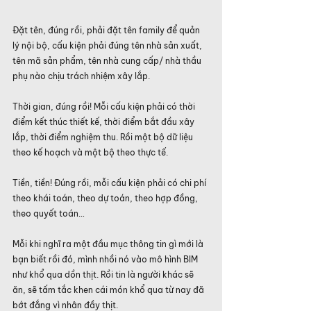
Đặt tên, đúng rồi, phải đặt tên family để quản 
lý nội bộ, cấu kiện phải đúng tên nhà sản xuất, 
tên mã sản phẩm, tên nhà cung cấp/ nhà thầu 
phụ nào chịu trách nhiệm xây lắp.
Thời gian, đúng rồi! Mỗi cấu kiện phải có thời 
điểm kết thúc thiết kế, thời điểm bắt đầu xây 
lắp, thời điểm nghiệm thu. Rồi một bộ dữ liệu 
theo kế hoạch và một bộ theo thực tế.
Tiền, tiền! Đúng rồi, mỗi cấu kiện phải có chi phí 
theo khái toán, theo dự toán, theo hợp đồng, 
theo quyết toán…
Mỗi khi nghĩ ra một đầu mục thông tin gì mới là 
bạn biết rồi đó, mình nhồi nó vào mô hình BIM 
như khổ qua dồn thịt. Rồi tin là người khác sẽ 
ăn, sẽ tấm tắc khen cái món khổ qua từ nay đã 
bớt đắng vì nhân đầy thịt.