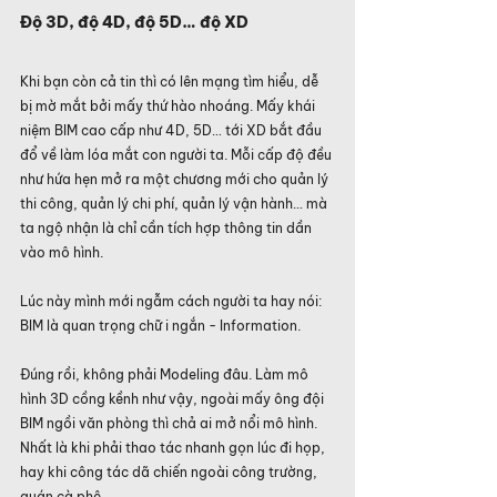
Độ 3D, độ 4D, độ 5D… độ XD
Khi bạn còn cả tin thì có lên mạng tìm hiểu, dễ 
bị mờ mắt bởi mấy thứ hào nhoáng. Mấy khái 
niệm BIM cao cấp như 4D, 5D… tới XD bắt đầu 
đổ về làm lóa mắt con người ta. Mỗi cấp độ đều 
như hứa hẹn mở ra một chương mới cho quản lý 
thi công, quản lý chi phí, quản lý vận hành… mà 
ta ngộ nhận là chỉ cần tích hợp thông tin dần 
vào mô hình.
Lúc này mình mới ngẫm cách người ta hay nói: 
BIM là quan trọng chữ i ngắn - Information.
Đúng rồi, không phải Modeling đâu. Làm mô 
hình 3D cồng kềnh như vậy, ngoài mấy ông đội 
BIM ngồi văn phòng thì chả ai mở nổi mô hình. 
Nhất là khi phải thao tác nhanh gọn lúc đi họp, 
hay khi công tác dã chiến ngoài công trường, 
quán cà phê.