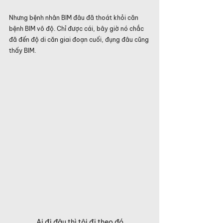
Nhưng bệnh nhân BIM đâu đã thoát khỏi căn 
bệnh BIM vô độ. Chỉ được cái, bây giờ nó chắc 
đã đến độ di căn giai đoạn cuối, đụng đâu cũng 
thấy BIM.
Ai đi đâu thì tôi đi theo đó