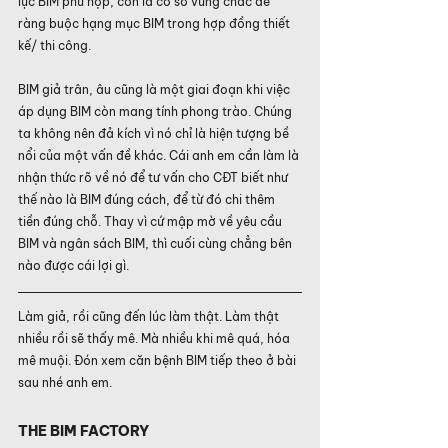
lực BIM phù hợp, còn là cơ sở vững chắc để 
ràng buộc hạng mục BIM trong hợp đồng thiết 
kế/ thi công.
BIM giả trân, âu cũng là một giai đoạn khi việc 
áp dụng BIM còn mang tính phong trào. Chúng 
ta không nên đả kích vì nó chỉ là hiện tượng bề 
nổi của một vấn đề khác. Cái anh em cần làm là 
nhận thức rõ về nó để tư vấn cho CĐT biết như 
thế nào là BIM đúng cách, để từ đó chi thêm 
tiền đúng chỗ. Thay vì cứ mập mờ về yêu cầu 
BIM và ngân sách BIM, thì cuối cùng chẳng bên 
nào được cái lợi gì.
Làm giả, rồi cũng đến lúc làm thật. Làm thật 
nhiều rồi sẽ thấy mê. Mà nhiều khi mê quá, hóa 
mê muội. Đón xem căn bệnh BIM tiếp theo ở bài 
sau nhé anh em.
THE BIM FACTORY