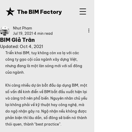
The BIM Factory
Nhut Pham
Jul 19, 2021
4 min read
BIM Giả Trân
Updated:
Oct 4, 2021
Triển khai BIM, tuy không còn xa lạ với các 
công ty gạo cội của ngành xây dựng Việt, 
nhưng đang là một làn sóng mới với số đông 
của ngành.
Khi càng nhiều dự án bắt đầu áp dụng BIM, một 
số vấn đề kinh điển về BIM bắt đầu xuất hiện lại 
và càng trở nên phổ biến. Nguyên nhân chủ yếu 
lại không phải về kỹ thuật hay công nghệ, mà 
do ngộ nhận gây ra. Ngộ nhận nếu không được 
phản biện thì lâu dần, số đông sẽ biến nó thành 
thói quen, thành “best practice”.