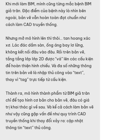
Khi mới làm BIM, mình cũng từng mắc bệnh BIM 
giả trân. Đặc điểm của bệnh này là nhìn bên 
ngoài, bản vẽ vẫn hoàn toàn đạt chuẩn như 
cách làm CAD truyền thống.
Nhưng mở mô hình lên thì thôi… tan hoang xác 
xơ. Lác đác dầm sàn, ống áng bay lơ lửng, 
không kết nối đâu vào đâu. Rồi trên bản vẽ, 
tầng tầng lớp lớp 2D được “vá” lên các cấu kiện 
để hoàn thiện hình chiếu. Và đa số những thông 
tin trên bản vẽ là nhập thủ công vào “text”, 
thay vì “tag” trực tiếp từ cấu kiện.
Thành ra, mô hình thành phẩm từ BIM giả trân 
chỉ để tạo hình cơ bản cho bản vẽ, đâu có giá 
trị khai thác gì về sau. Và kể cả cách làm bản vẽ 
như vậy cũng gặp vấn đề như quy trình CAD 
truyền thống khi thay đổi xảy ra: cập nhật 
thông tin “text” thủ công.