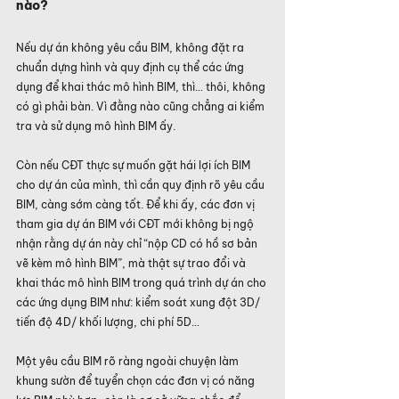
nào?
Nếu dự án không yêu cầu BIM, không đặt ra 
chuẩn dựng hình và quy định cụ thể các ứng 
dụng để khai thác mô hình BIM, thì… thôi, không 
có gì phải bàn. Vì đằng nào cũng chẳng ai kiểm 
tra và sử dụng mô hình BIM ấy.
Còn nếu CĐT thực sự muốn gặt hái lợi ích BIM 
cho dự án của mình, thì cần quy định rõ yêu cầu 
BIM, càng sớm càng tốt. Để khi ấy, các đơn vị 
tham gia dự án BIM với CĐT mới không bị ngộ 
nhận rằng dự án này chỉ “nộp CD có hồ sơ bản 
vẽ kèm mô hình BIM”, mà thật sự trao đổi và 
khai thác mô hình BIM trong quá trình dự án cho 
các ứng dụng BIM như: kiểm soát xung đột 3D/ 
tiến độ 4D/ khối lượng, chi phí 5D…
Một yêu cầu BIM rõ ràng ngoài chuyện làm 
khung sườn để tuyển chọn các đơn vị có năng 