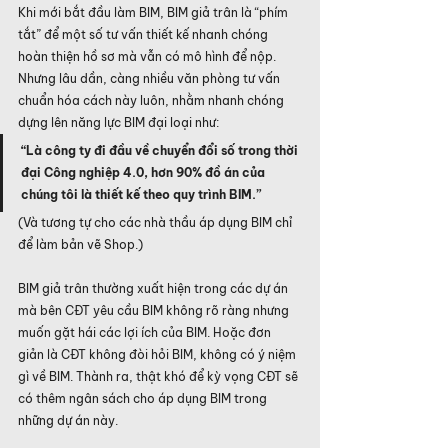
Khi mới bắt đầu làm BIM, BIM giả trân là “phím 
tắt” để một số tư vấn thiết kế nhanh chóng 
hoàn thiện hồ sơ mà vẫn có mô hình để nộp. 
Nhưng lâu dần, càng nhiều văn phòng tư vấn 
chuẩn hóa cách này luôn, nhằm nhanh chóng 
dựng lên năng lực BIM đại loại như:
“Là công ty đi đầu về chuyển đổi số trong thời 
đại Công nghiệp 4.0, hơn 90% đồ án của 
chúng tôi là thiết kế theo quy trình BIM.”
(Và tương tự cho các nhà thầu áp dụng BIM chỉ 
để làm bản vẽ Shop.)
BIM giả trân thường xuất hiện trong các dự án 
mà bên CĐT yêu cầu BIM không rõ ràng nhưng 
muốn gặt hái các lợi ích của BIM. Hoặc đơn 
giản là CĐT không đòi hỏi BIM, không có ý niệm 
gì về BIM. Thành ra, thật khó để kỳ vọng CĐT sẽ 
có thêm ngân sách cho áp dụng BIM trong 
những dự án này.