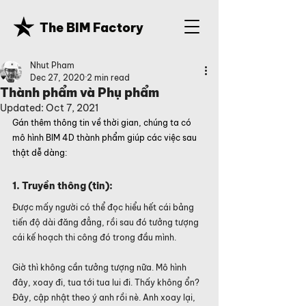
The BIM Factory
Nhut Pham
Dec 27, 2020
2 min read
Thành phẩm và Phụ phẩm
Updated:
Oct 7, 2021
Gán thêm thông tin về thời gian, chúng ta có 
mô hình BIM 4D thành phẩm giúp các việc sau 
thật dễ dàng:
1. Truyền thông (tin):
Được mấy người có thể đọc hiểu hết cái bảng 
tiến độ dài đăng đẳng, rồi sau đó tưởng tượng 
cái kế hoạch thi công đó trong đầu mình.
Giờ thì không cần tưởng tượng nữa. Mô hình 
đây, xoay đi, tua tới tua lui đi. Thấy không ổn? 
Đây, cập nhật theo ý anh rồi nè. Anh xoay lại, 