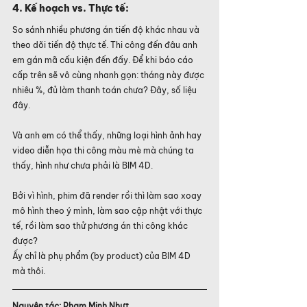
4. Kế hoạch vs. Thực tế:
So sánh nhiều phương án tiến độ khác nhau và 
theo dõi tiến độ thực tế. Thi công đến đâu anh 
em gán mã cấu kiện đến đấy. Để khi báo cáo 
cấp trên sẽ vô cùng nhanh gọn: tháng này được 
nhiêu %, đủ làm thanh toán chưa? Đây, số liệu 
đây.
Và anh em có thể thấy, những loại hình ảnh hay 
video diễn họa thi công màu mè mà chúng ta 
thấy, hình như chưa phải là BIM 4D.
Bởi vì hình, phim đã render rồi thì làm sao xoay 
mô hình theo ý mình, làm sao cập nhật với thực 
tế, rồi làm sao thử phương án thi công khác 
được?
Ấy chỉ là phụ phẩm (by product) của BIM 4D 
mà thôi.
Nguyên tác: Phạm Minh Nhựt