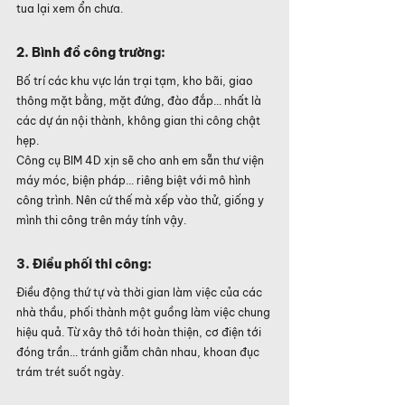
tua lại xem ổn chưa.
2. Bình đồ công trường:
Bố trí các khu vực lán trại tạm, kho bãi, giao 
thông mặt bằng, mặt đứng, đào đắp... nhất là 
các dự án nội thành, không gian thi công chật 
hẹp.
Công cụ BIM 4D xịn sẽ cho anh em sẵn thư viện 
máy móc, biện pháp... riêng biệt với mô hình 
công trình. Nên cứ thế mà xếp vào thử, giống y 
mình thi công trên máy tính vậy.
3. Điều phối thi công:
Điều động thứ tự và thời gian làm việc của các 
nhà thầu, phối thành một guồng làm việc chung 
hiệu quả. Từ xây thô tới hoàn thiện, cơ điện tới 
đóng trần... tránh giẫm chân nhau, khoan đục 
trám trét suốt ngày.