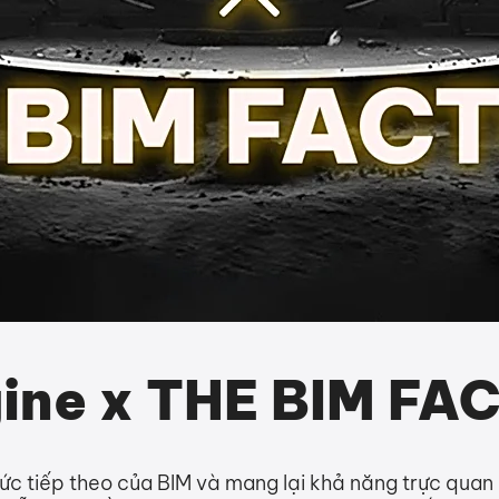
gine x THE BIM F
hức tiếp theo của BIM và mang lại khả năng trực quan 