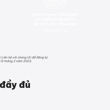
Unreal Engine Coding dành
cho người không phải là
lập trình viên - Blueprints
Thời lượng 10 giờ
 Liên hệ với chúng tôi để đăng ký
 13 tháng 2 năm 2023.
 đầy đủ