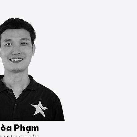
òa Phạm