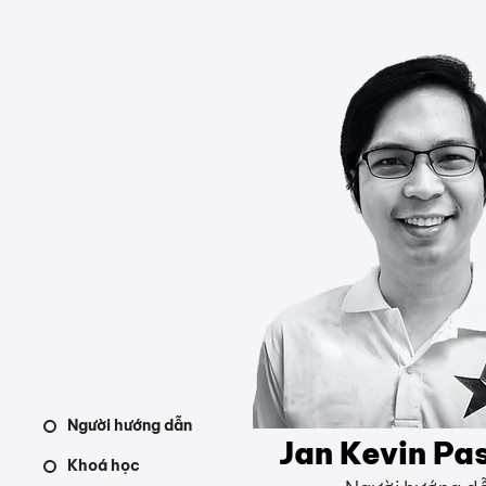
Người hướng dẫn
Jan Kevin Pa
Khoá học