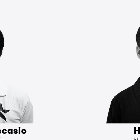
scasio
H