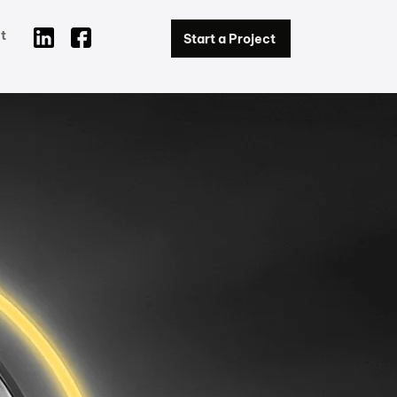
t
Start a Project