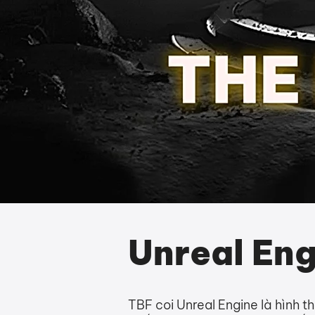
Unreal En
TBF coi Unreal Engine là hình t