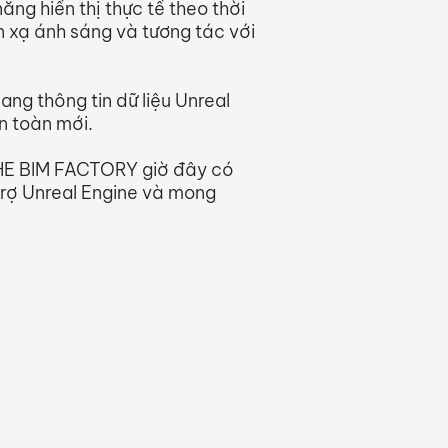
ng hiển thị thực tế theo thời
n xạ ánh sáng và tương tác với
ng thông tin dữ liệu Unreal
n toàn mới.
 THE BIM FACTORY giờ đây có
trợ Unreal Engine và mong