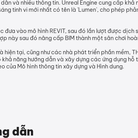
dẫn và nhiều thông tin. Unreal Engine cung cấp khả nă
áng tinh vi mới nhất có tên là 'Lumen', cho phép phả
c đưa vào mô hình REVIT, sau đó lần lượt được dịch sa
hợp này sau đó nâng cấp BIM thành một sân chơi hoà
ư và hiện tại, cũng như các nhà phát triển phần mềm,
có khả năng hướng dẫn và xây dựng các ứng dụng hỗ 
o của Mô hình thông tin xây dựng và Hình dung.
ng dẫn