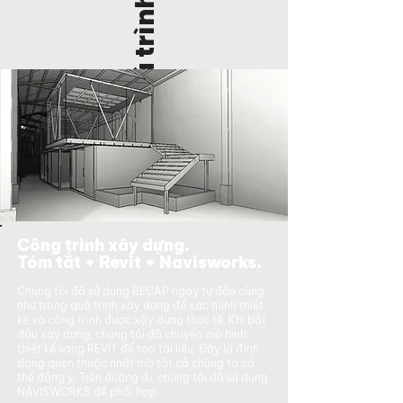
Quá trình
Công trình xây dựng.
Tóm tắt + Revit + Navisworks.
Chúng tôi đã sử dụng RECAP ngay từ đầu cũng
như trong quá trình xây dựng để xác minh thiết
kế và công trình được xây dựng thực tế. Khi bắt
đầu xây dựng, chúng tôi đã chuyển mô hình
thiết kế sang REVIT để tạo tài liệu. Đây là định
dạng quen thuộc nhất mà tất cả chúng ta có
thể đồng ý. Trên đường đi, chúng tôi đã sử dụng
NAVISWORKS để phối hợp.