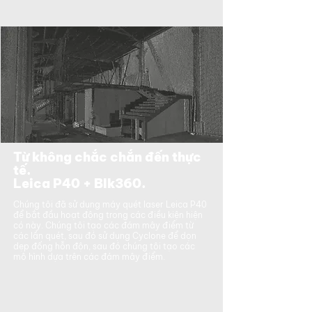
Từ không chắc chắn đến thực
tế.
Leica P40 + Blk360.
Chúng tôi đã sử dụng máy quét laser Leica P40
để bắt đầu hoạt động trong các điều kiện hiện
có này. Chúng tôi tạo các đám mây điểm từ
các lần quét, sau đó sử dụng Cyclone để dọn
dẹp đống hỗn độn, sau đó chúng tôi tạo các
mô hình dựa trên các đám mây điểm.