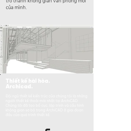
trở thành không gian văn phòng mới
của mình.
Thiết kế hài hòa.
Archicad.
Đội ngũ thiết kế kiến trúc của chúng tôi là những
người thiết kế thoải mái nhất tại ArchiCAD.
Chúng tôi đã tạo bố cục, lập trình và cấu hình
không gian sơ bộ trong ArchiCAD ở giai đoạn
đầu của quá trình thiết kế.