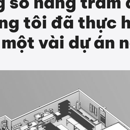
g số hàng trăm 
ng tôi đã thực h
 một vài dự án n