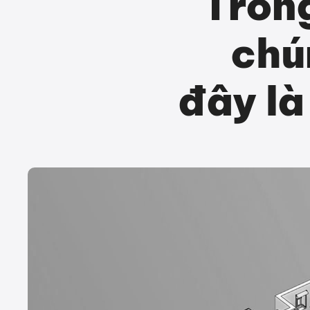
Tron
chú
đây là