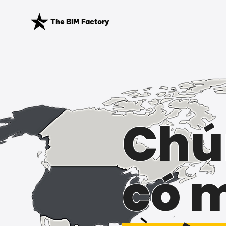
The BIM Factory
Chú
có 