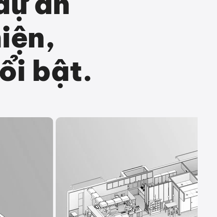
dự án
iện,
ổi bật.