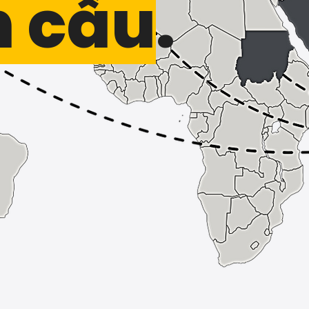
n cầu
.