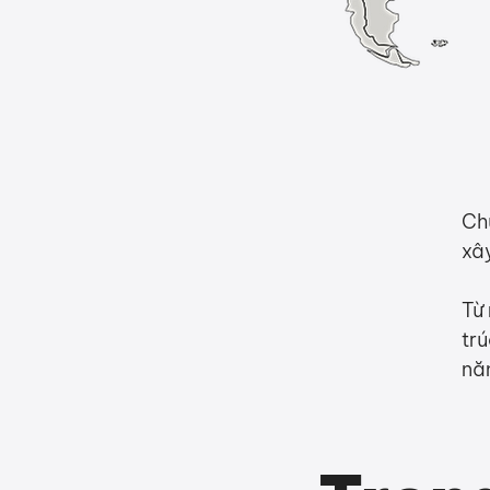
​Ch
xâ
Từ
tr
năn