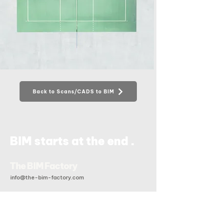
Back to Scans/CADS to BIM
.
BIM starts at the end
The BIM Factory
info@the-bim-factory.com
+84 028 3519 0091
20B Đoàn Hữu Trưng, Phường An Khánh, Tp Hồ Chí Minh