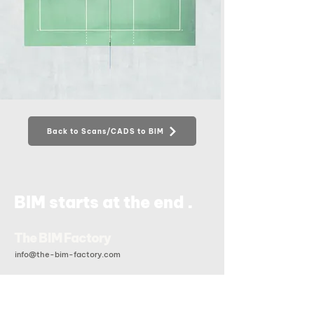
Back to Scans/CADS to BIM
.
BIM starts at the end
The BIM Factory
info@the-bim-factory.com
+84 028 3519 0091
20B Đoàn Hữu Trưng, Phường An Khánh, Tp Hồ Chí Minh