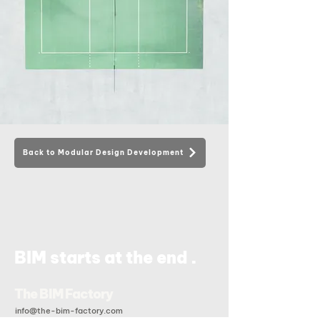
Back to Modular Design Development
.
BIM starts at the end
The BIM Factory
info@the-bim-factory.com