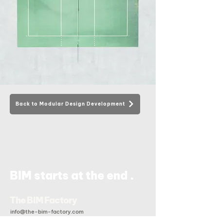
Back to Modular Design Development
.
BIM starts at the end
The BIM Factory
info@the-bim-factory.com