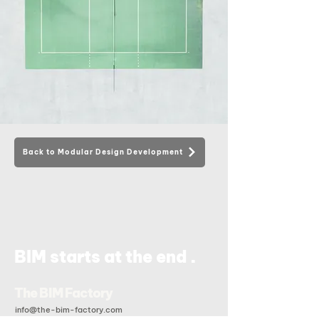
Back to Modular Design Development
.
BIM starts at the end
The BIM Factory
info@the-bim-factory.com