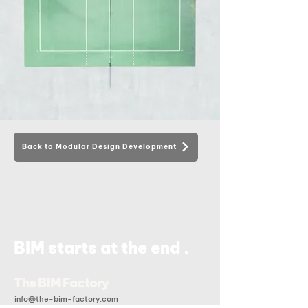
Back to Modular Design Development
.
BIM starts at the end
The BIM Factory
info@the-bim-factory.com