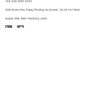
+84 028 3519 0091
20B Đoàn Hữu Trưng, Phường An Khánh, Tp Hồ Chí Minh
www.the-bim-factory.com
SERVICES
BIM and Digital
Architecture and Interior
Modular and DfMA
Scan-to-BIM
BIM Consulting
COMPANY
GLOBAL PRESENCE
About Us
Vietnam HQ
Our Team
Singapore