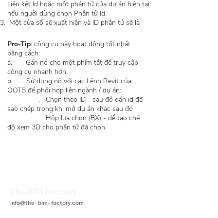
Liên kết Id hoặc một phần tử của dự án hiện tại
nếu người dùng chọn Phần tử Id.
Một cửa sổ sẽ xuất hiện và ID phần tử sẽ là
Pro-Tip:
công cụ này hoạt động tốt nhất
bằng cách:
a. Gán nó cho một phím tắt để truy cập
công cụ nhanh hơn
b. Sử dụng nó với các Lệnh Revit của
OOTB để phối hợp liên ngành / dự án:
. Chọn theo ID - sau đó dán id đã
sao chép trong khi mở dự án khác sau đó
. Hộp lựa chọn (BX) - để tạo chế
độ xem 3D cho phần tử đã chọn.
.
BIM starts at the end
The BIM Factory
info@the-bim-factory.com