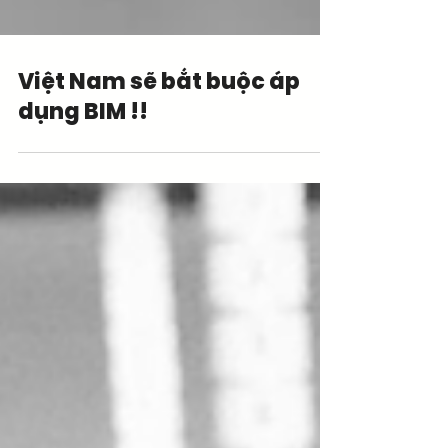
Việt Nam sẽ bắt buộc áp
dụng BIM !!