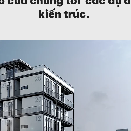
ố của chúng tôi các dự 
kiến trúc.