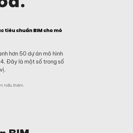
óa.
ác tiêu chuẩn BIM cho mô
ành hơn 50 dự án mô hình
14. Đây là một số trong số
vị.
ìm hiểu thêm.