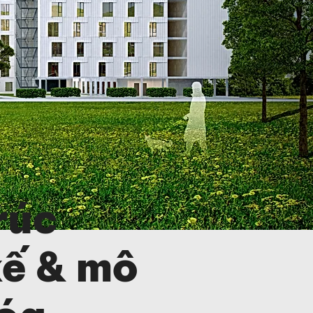
rúc
kế & mô