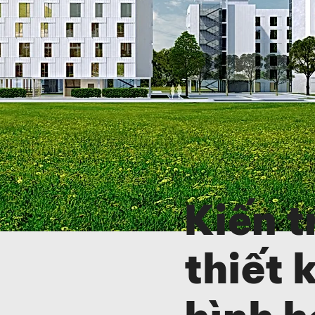
Kiến t
thiết 