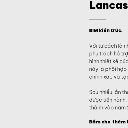
Lancast
BIM kiến trúc.
Với tư cách là n
phụ trách hỗ tr
hình thiết kế c
này là phối hợp
chính xác và tạo
Sau nhiều lần th
được tiến hành.
thành vào năm 
Bấm cho thêm t