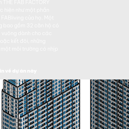
con THE FAB FACTORY
ực hiện như một phần
 FABliving của họ. Một
ng bao gồm 32 căn hộ có
ét vuông dành cho các
oặc kết đôi, những
 một môi trường có nhịp
n về dự án này