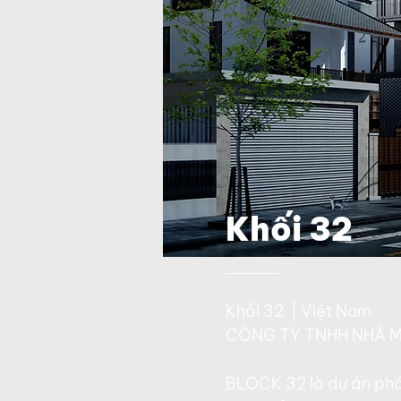
Khối 32
Khối 32
| Việt Nam
CÔNG TY TNHH NHÀ M
BLOCK 32 là dự án phát