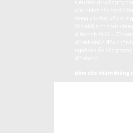
siêu nhỏ do công ty 
của chính chúng tôi th
trong ý tưởng xây dựng
tòa nhà sinh hoạt chu
diện tích từ 12 - 20 m
doanh nhân độc thân h
người muốn sống trong
độ nhanh
Bấm cho thêm thông ti