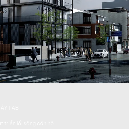
ÁY FAB
 triển lối sống căn hộ