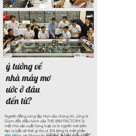
ý tưởng về
nhà máy mơ
ước ở đâu
đến từ?
Người đồng sáng lập Han của chúng tôi, cũng là
Giám đốc điều hành của THE BIM FACTORY, là
một nhà sản xuất hàng loạt và là người mơ ước
tạo ra bất cứ thứ gì thú vị. Đã từng là một phần
KÝ ỨC.
của nhóm
tại Phòng thí nghiệm Truyền thông MIT
HÌNH ẢNH VỀ VIỆC