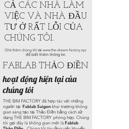
CẢ CÁC NHÀ LÀM
VIỆC VÀ NHÀ ĐẦU
TƯ Ở RẤT LỖI CỦA
CHÚNG TÔI.
Ghé thăm chúng tôi tại
www.the-dream-factory.xyz
để biết thêm thông tin.
FABLAB THẢO ĐIỀN
hoạt động hiện tại của
chúng tôi
THE BIM FACTORY đã hợp tác với những
người tại
Fablab Saigon
khai trương không
gian sáng tạo tại Thảo Điền bằng cách sử
dụng THE BIM FACTORY
phòng họp. Chúng
tôi gọi đây là không gian mới là
Fablab
Thảo Điền
.
Chúng tôi tin rằng việc khuyến