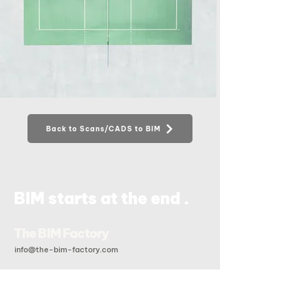
Back to Scans/CADS to BIM
.
BIM starts at the end
The BIM Factory
info@the-bim-factory.com
+84 028 3519 0091
20B Đoàn Hữu Trưng, Phường An Khánh, Tp Hồ Chí Minh