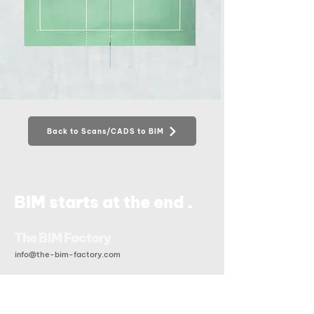
Back to Scans/CADS to BIM
.
BIM starts at the end
The BIM Factory
info@the-bim-factory.com
+84 028 3519 0091
20B Đoàn Hữu Trưng, Phường An Khánh, Tp Hồ Chí Minh