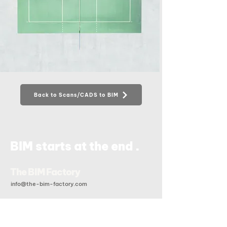
Back to Scans/CADS to BIM
.
BIM starts at the end
The BIM Factory
info@the-bim-factory.com
+84 028 3519 0091
20B Đoàn Hữu Trưng, Phường An Khánh, Tp Hồ Chí Minh