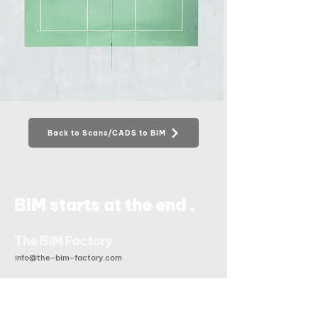
Back to Scans/CADS to BIM
.
BIM starts at the end
The BIM Factory
info@the-bim-factory.com
+84 028 3519 0091
20B Đoàn Hữu Trưng, Phường An Khánh, Tp Hồ Chí Minh