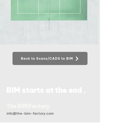
Back to Scans/CADS to BIM
.
BIM starts at the end
The BIM Factory
info@the-bim-factory.com
+84 028 3519 0091
20B Đoàn Hữu Trưng, Phường An Khánh, Tp Hồ Chí Minh