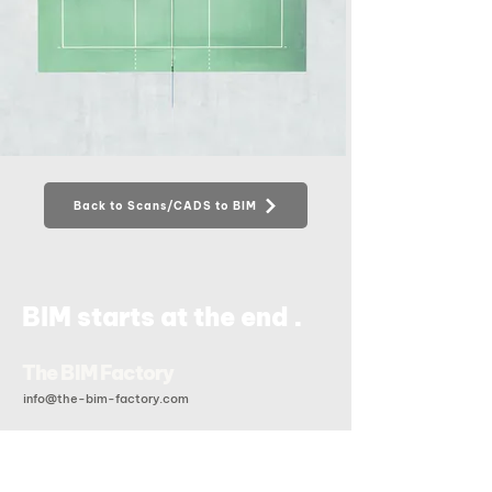
Back to Scans/CADS to BIM
.
BIM starts at the end
The BIM Factory
info@the-bim-factory.com
+84 028 3519 0091
20B Đoàn Hữu Trưng, Phường An Khánh, Tp Hồ Chí Minh