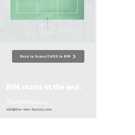
Back to Scans/CADS to BIM
.
BIM starts at the end
The BIM Factory
info@the-bim-factory.com
+84 028 3519 0091
20B Đoàn Hữu Trưng, Phường An Khánh, Tp Hồ Chí Minh