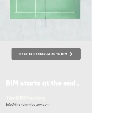
Back to Scans/CADS to BIM
.
BIM starts at the end
The BIM Factory
info@the-bim-factory.com
+84 028 3519 0091
20B Đoàn Hữu Trưng, Phường An Khánh, Tp Hồ Chí Minh