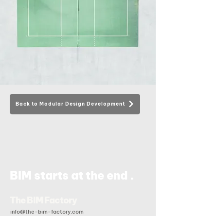
Back to Modular Design Development
.
BIM starts at the end
The BIM Factory
info@the-bim-factory.com