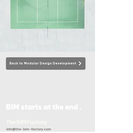
Back to Modular Design Development
.
BIM starts at the end
The BIM Factory
info@the-bim-factory.com