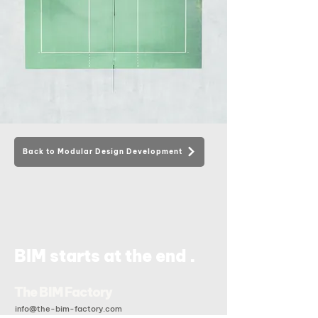
Back to Modular Design Development
.
BIM starts at the end
The BIM Factory
info@the-bim-factory.com