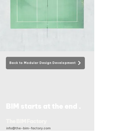
Back to Modular Design Development
.
BIM starts at the end
The BIM Factory
info@the-bim-factory.com