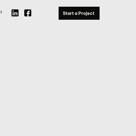
t
Start a Project