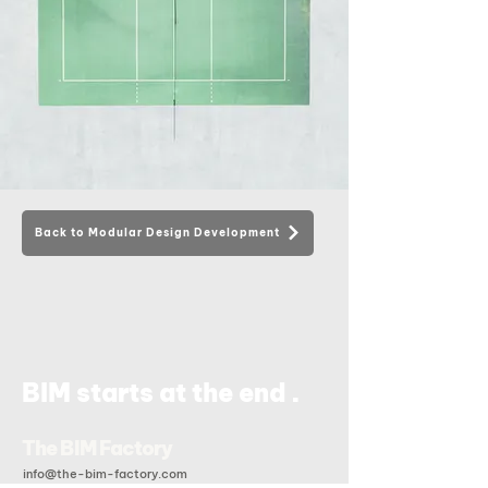
Back to Modular Design Development
.
BIM starts at the end
The BIM Factory
info@the-bim-factory.com