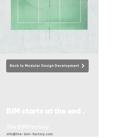
Back to Modular Design Development
.
BIM starts at the end
The BIM Factory
info@the-bim-factory.com