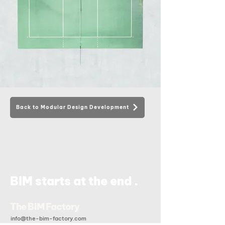
Back to Modular Design Development
.
BIM starts at the end
The BIM Factory
info@the-bim-factory.com