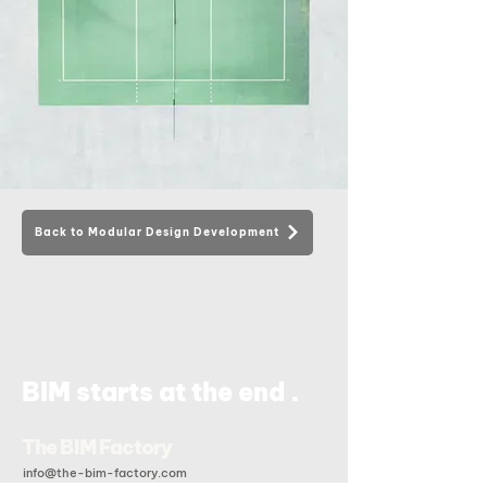
Back to Modular Design Development
.
BIM starts at the end
The BIM Factory
info@the-bim-factory.com