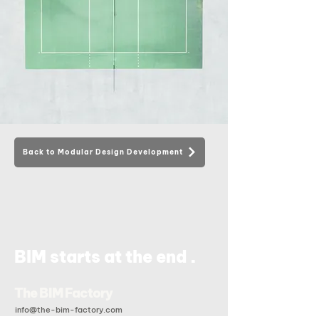
Back to Modular Design Development
.
BIM starts at the end
The BIM Factory
info@the-bim-factory.com