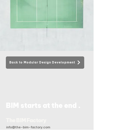
Back to Modular Design Development
.
BIM starts at the end
The BIM Factory
info@the-bim-factory.com