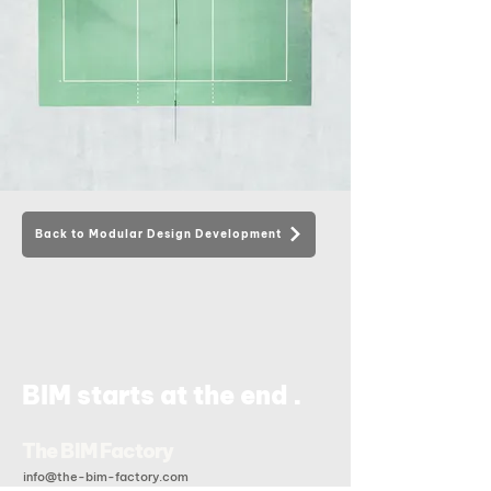
Back to Modular Design Development
.
BIM starts at the end
The BIM Factory
info@the-bim-factory.com