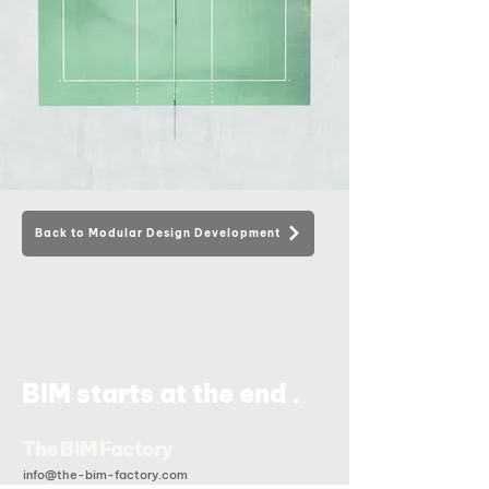
Back to Modular Design Development
.
BIM starts at the end
The BIM Factory
info@the-bim-factory.com