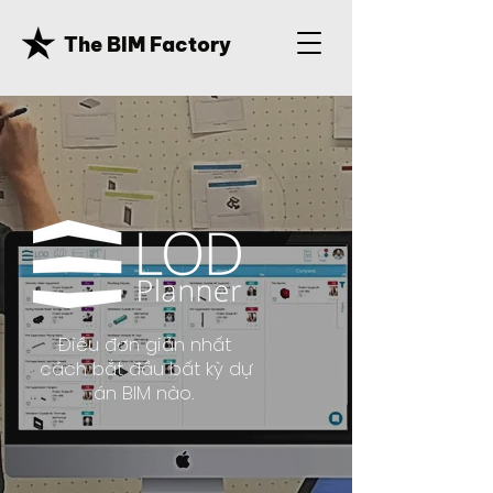
The BIM Factory
Điều đơn giản nhất
cách bắt đầu bất kỳ dự
án BIM nào.