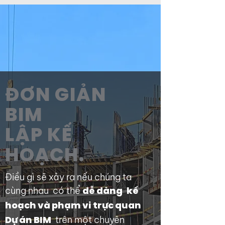
ĐƠN GIẢN
BIM
LẬP KẾ
HOẠCH.
Điều gì sẽ xảy ra nếu chúng ta
cùng nhau có thể
dễ dàng
kế
hoạch và phạm vi trực quan
trên một chuyên
Dự án BIM