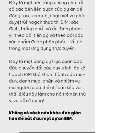
Đây là một nền tảng chung cho tất
cả các bên liên quan của dự án để
đồng tạo, xem xét, nhận xét và phê
duyệt Kế hoạch thực thi BIM; xác
định, thống nhất và ấn định phạm
vi; theo dõi tiến độ và theo dõi các
sản phẩm được phân phối - tất cả
trong một ứng dụng trực tuyến.
Đây là một công cụ trực quan độc
đáo chuyển đổi các quy trình lập kế
hoạch BIM khó khăn thành các mô-
đun, danh mục, phần và nhiệm vụ
mà người ta có thể chỉ cần kéo và
thả, điều này làm cho nó trở nên thú
vị và dễ sử dụng!
Không có cách nào khác đơn giản
hơn để bắt đầu một dự án BIM.