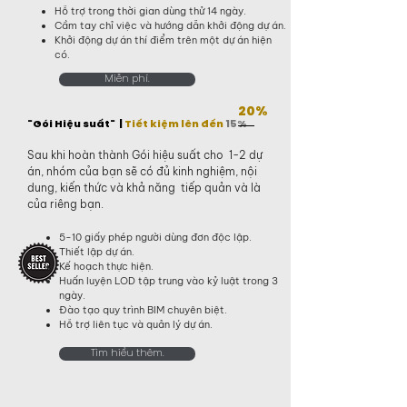
Hỗ trợ trong thời gian dùng thử 14 ngày.
Cầm tay chỉ việc và hướng dẫn khởi động dự án.
Khởi động dự án thí điểm trên một dự án hiện
có.
Miễn phí.
20%
"Gói Hiệu suất" |
Tiết kiệm lên đến
15%
Sau khi hoàn thành Gói hiệu suất cho 1-2 dự
án, nhóm của bạn sẽ có đủ kinh nghiệm, nội
dung, kiến thức và khả năng tiếp quản và là
của riêng bạn.
5-10 giấy phép người dùng đơn độc lập.
Thiết lập dự án.
Kế hoạch thực hiện.
Huấn luyện LOD tập trung vào kỷ luật trong 3
ngày.
Đào tạo quy trình BIM chuyên biệt.
Hỗ trợ liên tục và quản lý dự án.
Tìm hiểu thêm.