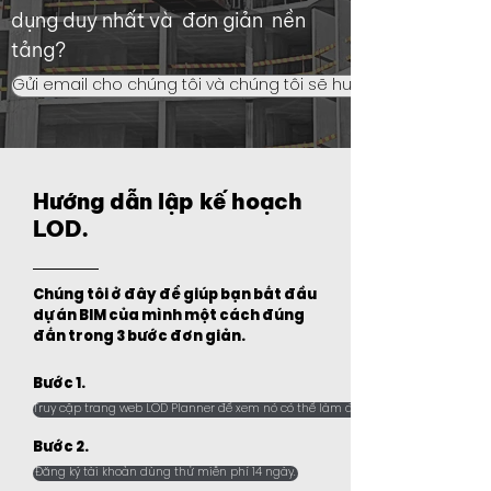
dụng duy nhất và đơn giản nền
tảng?
Gửi email cho chúng tôi và chúng tôi sẽ hướng dẫn bạn cách
Hướng dẫn lập kế hoạch
LOD.
Chúng tôi ở đây để giúp bạn bắt đầu
dự án BIM của mình một cách đúng
đắn trong 3 bước đơn giản.
Bước 1.
Truy cập trang web LOD Planner để xem nó có thể làm được những gì.
Bước 2.
Đăng ký tài khoản dùng thử miễn phí 14 ngày.