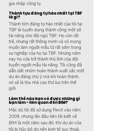
gia nhập công ty.
Thành tựu đáng tự hào nhất tại TBF
là gì?
Thành tích đáng tự hào nhất của tôi tại
TBF là tuyển dụng thành công một số
tài năng cho đội ngũ TBF. Họ còn rất
trẻ, nhưng rất thông minh và có mong
muốn làm người mẫu từ rất sớm trong
sự nghiệp của họ tại TBF. Nhưng năm
nay họ vừa trở thành thủ lĩnh của đội
tuyển người mẫu tài năng. Tôi cũng đã
dẫn dắt nhóm hoàn thành xuất sắc một
dự án đáng chú ý mà khi hoàn thành,
nó sẽ là tòa nhà cao thứ ba trên thế
giới.
Làm thế nào bạn có được những gì
bạn làm - liên quan đến BIM?
Mặc dù tôi đã sử dụng Revit vào năm
2009, nhưng lần đầu tiên tôi biết về
BIM là một năm sau đó. Khi dự án của
tôi bị hủy bỏ do nền kinh tế suy thoái,