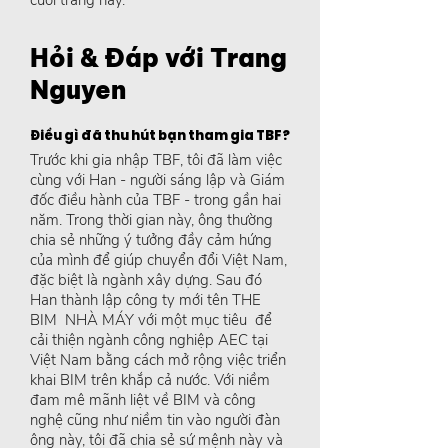
cuối trang này.
Hỏi & Đáp với Trang
Nguyen
Điều gì đã thu hút bạn tham gia TBF?
Trước khi gia nhập TBF, tôi đã làm việc
cùng với Han - người sáng lập và Giám
đốc điều hành của TBF - trong gần hai
năm. Trong thời gian này, ông thường
chia sẻ những ý tưởng đầy cảm hứng
của mình để giúp chuyển đổi Việt Nam,
đặc biệt là ngành xây dựng. Sau đó
Han thành lập công ty mới tên THE
BIM NHÀ MÁY với một mục tiêu để
cải thiện ngành công nghiệp AEC tại
Việt Nam bằng cách mở rộng việc triển
khai BIM trên khắp cả nước. Với niềm
đam mê mãnh liệt về BIM và công
nghệ cũng như niềm tin vào người đàn
ông này, tôi đã chia sẻ sứ mệnh này và