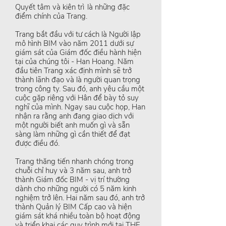
Quyết tâm và kiên trì
là những đặc
điểm chính của Trang.
Trang bắt đầu với tư cách là Người lập
mô hình BIM vào năm 2011 dưới sự
giám sát của Giám đốc điều hành hiện
tại của chúng tôi - Han Hoang. Năm
đầu tiên Trang xác định mình sẽ trở
thành lãnh đạo và là người quan trọng
trong công ty. Sau đó, anh yêu cầu một
cuộc gặp riêng với Hân để bày tỏ suy
nghĩ của mình. Ngay sau cuộc họp, Han
nhận ra rằng anh đang giao dịch với
một người biết anh muốn gì và sẵn
sàng làm những gì cần thiết để đạt
được điều đó.
Trang thăng tiến nhanh chóng trong
chuỗi chỉ huy và 3 năm sau, anh trở
thành Giám đốc BIM - vị trí thường
dành cho những người có 5 năm kinh
nghiệm trở lên. Hai năm sau đó, anh trở
thành Quản lý BIM Cấp cao và hiện
giám sát khá nhiều toàn bộ hoạt động
và triển khai các quy trình mới tại THE