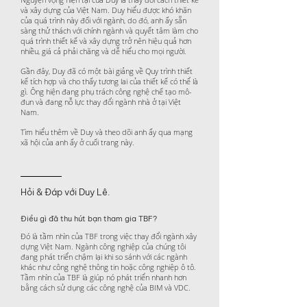
và xây dựng của Việt Nam. Duy hiểu được khó khăn
của quá trình này đối với ngành, do đó, anh ấy sẵn
sàng thử thách với chính ngành và quyết tâm làm cho
quá trình thiết kế và xây dựng trở nên hiệu quả hơn
nhiều, giá cả phải chăng và dễ hiểu cho mọi người.
Gần đây, Duy đã có một bài giảng về Quy trình thiết
kế tích hợp và cho thấy tương lai của thiết kế có thể là
gì. Ông hiện đang phụ trách công nghệ chế tạo mô-
đun và đang nỗ lực thay đổi ngành nhà ở tại Việt
Nam.
Tìm hiểu thêm về Duy và theo dõi anh ấy qua mạng
xã hội của anh ấy ở cuối trang này.
Hỏi & Đáp với Duy Lê.
Điều gì đã thu hút bạn tham gia TBF?
Đó là tầm nhìn của TBF trong việc thay đổi ngành xây
dựng Việt Nam. Ngành công nghiệp của chúng tôi
đang phát triển chậm lại khi so sánh với các ngành
khác như công nghệ thông tin hoặc công nghiệp ô tô.
Tầm nhìn của TBF là giúp nó phát triển nhanh hơn
bằng cách sử dụng các công nghệ của BIM và VDC.