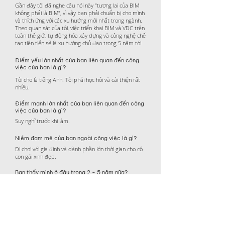
Gần đây tôi đã nghe câu nói này "tương lai của BIM
không phải là BIM", vì vậy bạn phải chuẩn bị cho mình
và thích ứng với các xu hướng mới nhất trong ngành.
Theo quan sát của tôi, việc triển khai BIM và VDC trên
toàn thế giới, tự động hóa xây dựng và công nghệ chế
tạo tiên tiến sẽ là xu hướng chủ đạo trong 5 năm tới.
Điểm yếu lớn nhất của bạn liên quan đến công
việc của bạn là gì?
Tôi cho là tiếng Anh. Tôi phải học hỏi và cải thiện rất
nhiều.
Điểm mạnh lớn nhất của bạn liên quan đến công
việc của bạn là gì?
Suy nghĩ trước khi làm.
Niềm đam mê của bạn ngoài công việc là gì?
Đi chơi với gia đình và dành phần lớn thời gian cho cô
con gái xinh đẹp.
Bạn thấy mình ở đâu trong 2 - 5 năm nữa?
Hy vọng sẽ giúp đỡ để mở rộng hoạt động kinh
doanh của TBF ra nước ngoài để tôi có cơ hội làm việc
quốc tế.