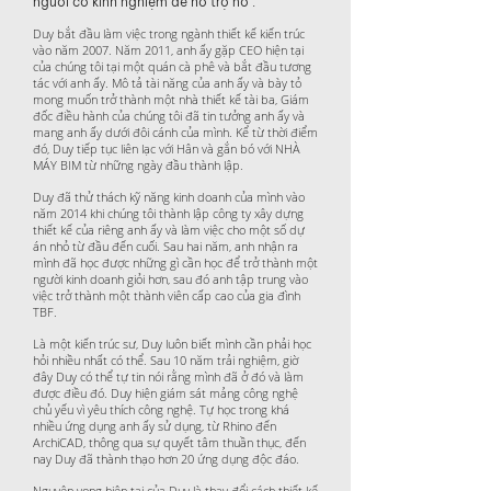
người có kinh nghiệm để hỗ trợ nó
.
Duy bắt đầu làm việc trong ngành thiết kế kiến trúc
vào năm 2007. Năm 2011, anh ấy gặp CEO hiện tại
của chúng tôi tại một quán cà phê và bắt đầu tương
tác với anh ấy. Mô tả tài năng của anh ấy và bày tỏ
mong muốn trở thành một nhà thiết kế tài ba, Giám
đốc điều hành của chúng tôi đã tin tưởng anh ấy và
mang anh ấy dưới đôi cánh của mình. Kể từ thời điểm
đó, Duy tiếp tục liên lạc với Hân và gắn bó với NHÀ
MÁY BIM từ những ngày đầu thành lập.
Duy đã thử thách kỹ năng kinh doanh của mình vào
năm 2014 khi chúng tôi thành lập công ty xây dựng
thiết kế của riêng anh ấy và làm việc cho một số dự
án nhỏ từ đầu đến cuối. Sau hai năm, anh nhận ra
mình đã học được những gì cần học để trở thành một
người kinh doanh giỏi hơn, sau đó anh tập trung vào
việc trở thành một thành viên cấp cao của gia đình
TBF.
Là một kiến trúc sư, Duy luôn biết mình cần phải học
hỏi nhiều nhất có thể. Sau 10 năm trải nghiệm, giờ
đây Duy có thể tự tin nói rằng mình đã ở đó và làm
được điều đó. Duy hiện giám sát mảng công nghệ
chủ yếu vì yêu thích công nghệ. Tự học trong khá
nhiều ứng dụng anh ấy sử dụng, từ Rhino đến
ArchiCAD, thông qua sự quyết tâm thuần thục, đến
nay Duy đã thành thạo hơn 20 ứng dụng độc đáo.
Nguyện vọng hiện tại của Duy là thay đổi cách thiết kế