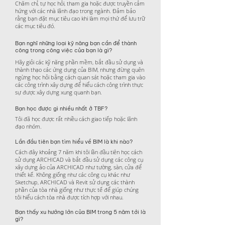
Chăm chỉ, tự học hỏi, tham gia hoặc được truyền cảm
hứng với các nhà lãnh đạo trong ngành. Đảm bảo
rằng bạn đặt mục tiêu cao khi làm mọi thứ để lưu trữ
các mục tiêu đó.
Bạn nghĩ những loại kỹ năng bạn cần để thành
công trong công việc của bạn là gì?
Hãy giỏi các kỹ năng phần mềm, bắt đầu sử dụng và
thành thạo các ứng dụng của BIM, nhưng đừng quên
ngừng học hỏi bằng cách quan sát hoặc tham gia vào
các công trình xây dựng để hiểu cách công trình thực
sự được xây dựng xung quanh bạn.
Bạn học được gì nhiều nhất ở TBF?
Tôi đã học được rất nhiều cách giao tiếp hoặc lãnh
đạo nhóm.
Lần đầu tiên bạn tìm hiểu về BIM là khi nào?
Cách đây khoảng 7 năm khi tôi lần đầu tiên học cách
sử dụng ARCHICAD và bắt đầu sử dụng các công cụ
xây dựng ảo của ARCHICAD như tường, sàn, cửa để
thiết kế. Không giống như các công cụ khác như
Sketchup, ARCHICAD và Revit sử dụng các thành
phần của tòa nhà giống như thực tế để giúp chúng
tôi hiểu cách tòa nhà được tích hợp với nhau.
Bạn thấy xu hướng lớn của BIM trong 5 năm tới là
gì?