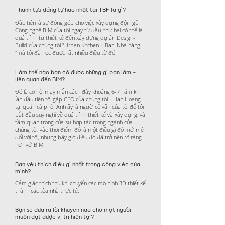
Thành tựu đáng tự hào nhất tại TBF là gì?
Đầu tiên là sự đóng góp cho việc xây dựng đội ngũ
Công nghệ BIM của tôi ngay từ đầu, thứ hai có thể là
quá trình từ thiết kế đến xây dựng dự án Design-
Build của chúng tôi "Urban Kitchen + Bar Nhà hàng
"mà tôi đã học được rất nhiều điều từ đó.
Làm thế nào bạn có được những gì bạn làm -
liên quan đến BIM?
Đó là cơ hội may mắn cách đây khoảng 6-7 năm khi
lần đầu tiên tôi gặp CEO của chúng tôi - Han Hoang
tại quán cà phê. Anh ấy là người cố vấn của tôi để tôi
bắt đầu suy nghĩ về quá trình thiết kế và xây dựng, và
tầm quan trọng của sự hợp tác trong ngành của
chúng tôi, vào thời điểm đó là một điều gì đó mới mẻ
đối với tôi, nhưng bây giờ điều đó đã trở nên rõ ràng
hơn với BIM.
Bạn yêu thích điều gì nhất trong công việc của
mình?
Cảm giác thích thú khi chuyển các mô hình 3D thiết kế
thành các tòa nhà thực tế.
Bạn sẽ đưa ra lời khuyên nào cho một người
muốn đạt được vị trí hiện tại?