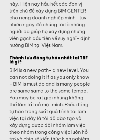
này. Hiện nay hầu hết các đơn vị
trên chủ đề xây dựng BIM CENTER
cho rieng doanh nghiệp mình- tuy
nhiên ngày đó chúng tôi là những
người đã giúp họ xây dựng những
viên gạch đầu tiên về suy nghĩ- định
hướng BIM tại Việt Nam.
Thành tựu đáng tự hào nhất tại TBF
là gì?
BIM is a new path- a new level. You
can not doing it if as you only know
- BIM is must do and is many people
are same same to the same tempo.
You may be rat giỏi nhưng không
thể làm tất cả một mình. Điều đáng
tự hào trong suốt quá trình tôi làm
việc tại đây là tôi đã đào tạo và
xây dựng được đội nhóm làm việc
theo nhóm trong công việc luôn hỗ
trợ và chia sẻ kiến thức kinh nghiệm.