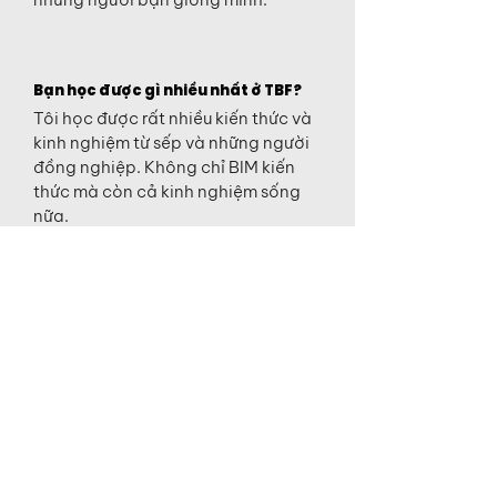
Bạn học được gì nhiều nhất ở TBF?
Tôi học được rất nhiều kiến thức và
kinh nghiệm từ sếp và những người
đồng nghiệp. Không chỉ BIM kiến
thức mà còn cả kinh nghiệm sống
nữa.
Lần đầu tiên bạn tìm hiểu về BIM là
khi nào?
Từ khi tôi đi theo lãnh vực này cách
đây 5 năm tôi bắt đầu tìm hiểu và
làm việc trong lãnh vực này đến giờ.
Bạn thấy xu hướng lớn của BIM trong
5 năm tới là gì?
BIM is a process - that the image to
be a big image from the element of
the art. Trong 5 năm công nghệ sẽ