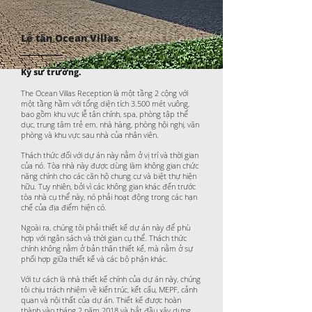
Lễ tân Ocean Villas.
Kỹ sư trưởng.
The Ocean Villas Reception là một tầng 2 cộng với
một tầng hầm với tổng diện tích 3.500 mét vuông,
bao gồm khu vực lễ tân chính, spa, phòng tập thể
dục, trung tâm trẻ em, nhà hàng, phòng hội nghị, văn
phòng và khu vực sau nhà của nhân viên.
Thách thức đối với dự án này nằm ở vị trí và thời gian
của nó. Tòa nhà này được dùng làm không gian chức
năng chính cho các căn hộ chung cư và biệt thự hiện
hữu. Tuy nhiên, bởi vì các không gian khác đến trước
tòa nhà cụ thể này, nó phải hoạt động trong các hạn
chế của địa điểm hiện có.
Ngoài ra, chúng tôi phải thiết kế dự án này để phù
hợp với ngân sách và thời gian cụ thể. Thách thức
chính không nằm ở bản thân thiết kế, mà nằm ở sự
phối hợp giữa thiết kế và các bộ phận khác.
Với tư cách là nhà thiết kế chính của dự án này, chúng
tôi chịu trách nhiệm về kiến trúc, kết cấu, MEPF, cảnh
quan và nội thất của dự án. Thiết kế được hoàn
thành vào tháng 2 năm 2018 và bắt đầu xây dựng