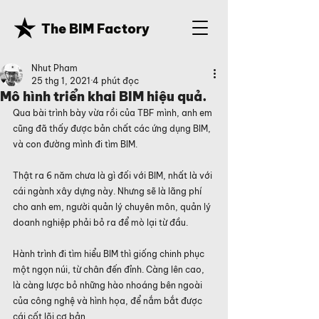
The BIM Factory
Nhut Pham
25 thg 1, 2021
4 phút đọc
Mô hình triển khai BIM hiệu quả.
Qua bài trình bày vừa rồi của TBF mình, anh em 
cũng đã thấy được bản chất các ứng dụng BIM, 
và con đường mình đi tìm BIM.
Thật ra 6 năm chưa là gì đối với BIM, nhất là với 
cái ngành xây dựng này. Nhưng sẽ là lãng phí 
cho anh em, người quản lý chuyên môn, quản lý 
doanh nghiệp phải bỏ ra để mò lại từ đầu.
Hành trình đi tìm hiểu BIM thì giống chinh phục 
một ngọn núi, từ chân đến đỉnh. Càng lên cao, 
là càng lược bỏ những hào nhoáng bên ngoài 
của công nghệ và hình họa, để nắm bắt được 
cái cốt lõi cơ bản.