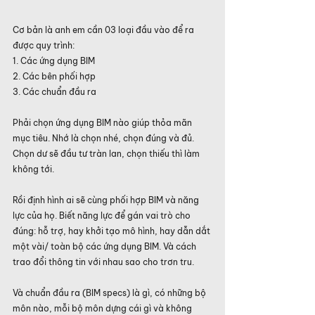
Cơ bản là anh em cần 03 loại đầu vào để ra 
được quy trình:
1. Các ứng dụng BIM
2. Các bên phối hợp
3. Các chuẩn đầu ra
Phải chọn ứng dụng BIM nào giúp thỏa mãn 
mục tiêu. Nhớ là chọn nhé, chọn đúng và đủ. 
Chọn dư sẽ đầu tư tràn lan, chọn thiếu thì làm 
không tới.
Rồi định hình ai sẽ cùng phối hợp BIM và năng 
lực của họ. Biết năng lực để gán vai trò cho 
đúng: hỗ trợ, hay khởi tạo mô hình, hay dẫn dắt 
một vài/ toàn bộ các ứng dụng BIM. Và cách 
trao đổi thông tin với nhau sao cho trơn tru.
Và chuẩn đầu ra (BIM specs) là gì, có những bộ 
môn nào, mỗi bộ môn dựng cái gì và không 