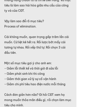
nhưng nâng chuẩn từ từ thì sẽ bền vững. Và mục 
tiêu là làm sao hài hòa giữa nhu cầu của công 
ty và của CĐT.
Vậy làm sao để rõ mục tiêu?
Process of elimination.
Cái không muốn, quan trọng gấp trăm lần cái 
muốn. Cứ liệt kê hết ra. Rồi lược bớt mấy cái 
tương tự nhau. Rồi xếp thứ tự. Rồi chọn 3 cái 
đầu tiên.
Một số mục tiêu gợi ý cho anh em:
- Giảm lỗi thiết kế và thời giờ đi sửa lỗi
- Giảm phát sinh khi thi công
- Giảm thời gian xử lý sự cố vận hành
- Giảm chi phí tiêu hao điện nước mỗi tháng
Cách đơn giản hơn nữa? Đi hỏi CĐT xem họ 
mong muốn thỏa mãn điều gì, rồi chọn làm mục 
tiêu cho mình.