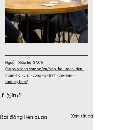
Nguồn: Hiệp hội SACA 
(
https://saca.com.vn/vn/hiep-hoi-saca-den-
tham-hoi-vien-cong-ty-tnhh-the-bim-
factory.html
).
Xem tất cả
Bài đăng liên quan