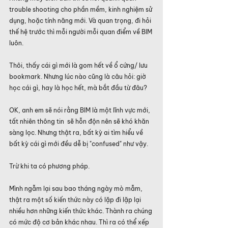
trouble shooting cho phần mềm, kinh nghiệm sử 
dụng, hoặc tính năng mới. Và quan trọng, đi hỏi 
thế hệ trước thì mỗi người mỗi quan điểm về BIM 
luôn.
Thôi, thấy cái gì mới là gom hết về ổ cứng/ lưu 
bookmark. Nhưng lúc nào cũng là câu hỏi: giờ 
học cái gì, hay là học hết, mà bắt đầu từ đâu?
OK, anh em sẽ nói rằng BIM là một lĩnh vực mới, 
tất nhiên thông tin  sẽ hỗn độn nên sẽ khó khăn 
sàng lọc. Nhưng thật ra, bất kỳ ai tìm hiểu về 
bất kỳ cái gì mới đều dễ bị "confused" như vậy.
Trừ khi ta có phương pháp.
Mình ngẫm lại sau bao tháng ngày mò mẫm, 
thật ra một số kiến thức này có lặp đi lặp lại 
nhiều hơn những kiến thức khác. Thành ra chúng 
có mức độ cơ bản khác nhau. Thì ra có thể xếp 