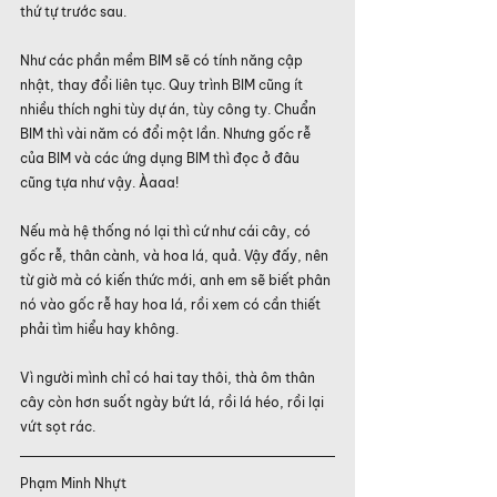
thứ tự trước sau.
Như các phần mềm BIM sẽ có tính năng cập 
nhật, thay đổi liên tục. Quy trình BIM cũng ít 
nhiều thích nghi tùy dự án, tùy công ty. Chuẩn 
BIM thì vài năm có đổi một lần. Nhưng gốc rễ 
của BIM và các ứng dụng BIM thì đọc ở đâu 
cũng tựa như vậy. Àaaa!
Nếu mà hệ thống nó lại thì cứ như cái cây, có 
gốc rễ, thân cành, và hoa lá, quả. Vậy đấy, nên 
từ giờ mà có kiến thức mới, anh em sẽ biết phân 
nó vào gốc rễ hay hoa lá, rồi xem có cần thiết 
phải tìm hiểu hay không. 
Vì người mình chỉ có hai tay thôi, thà ôm thân 
cây còn hơn suốt ngày bứt lá, rồi lá héo, rồi lại 
vứt sọt rác.
Phạm Minh Nhựt