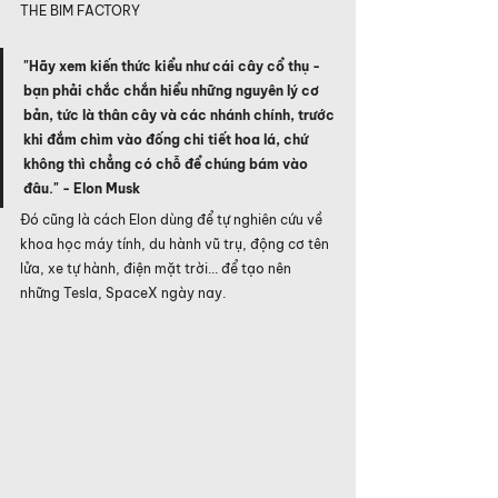
THE BIM FACTORY
"Hãy xem kiến thức kiểu như cái cây cổ thụ - 
bạn phải chắc chắn hiểu những nguyên lý cơ 
bản, tức là thân cây và các nhánh chính, trước 
khi đắm chìm vào đống chi tiết hoa lá, chứ 
không thì chẳng có chỗ để chúng bám vào 
đâu." - Elon Musk
Đó cũng là cách Elon dùng để tự nghiên cứu về 
khoa học máy tính, du hành vũ trụ, động cơ tên 
lửa, xe tự hành, điện mặt trời... để tạo nên 
những Tesla, SpaceX ngày nay.