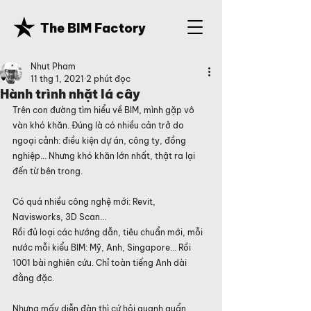
The BIM Factory
Nhut Pham
11 thg 1, 2021
2 phút đọc
Hành trình nhặt lá cây
Trên con đường tìm hiểu về BIM, mình gặp vô 
vàn khó khăn. Đúng là có nhiều cản trở do 
ngoại cảnh: điều kiện dự án, công ty, đồng 
nghiệp... Nhưng khó khăn lớn nhất, thật ra lại 
đến từ bên trong.
Có quá nhiều công nghệ mới: Revit, 
Navisworks, 3D Scan...
Rồi đủ loại các hướng dẫn, tiêu chuẩn mới, mỗi 
nước mỗi kiểu BIM: Mỹ, Anh, Singapore... Rồi 
1001 bài nghiên cứu. Chỉ toàn tiếng Anh dài 
đằng đặc.
Nhưng mấy diễn đàn thì cứ hỏi quanh quẩn 