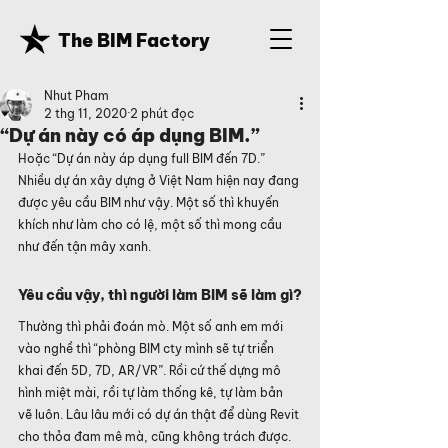
The BIM Factory
Nhut Pham
2 thg 11, 2020
2 phút đọc
“Dự án này có áp dụng BIM.”
Hoặc “Dự án này áp dụng full BIM đến 7D.”
Nhiều dự án xây dựng ở Việt Nam hiện nay đang 
được yêu cầu BIM như vậy. Một số thì khuyến 
khích như làm cho có lệ, một số thì mong cầu 
như đến tận mây xanh.
Yêu cầu vậy, thì người làm BIM sẽ làm gì?
Thường thì phải đoán mò. Một số anh em mới 
vào nghề thì “phòng BIM cty mình sẽ tự triển 
khai đến 5D, 7D, AR/VR”. Rồi cứ thế dựng mô 
hình miệt mài, rồi tự làm thống kê, tự làm bản 
vẽ luôn. Lâu lâu mới có dự án thật để dùng Revit 
cho thỏa đam mê mà, cũng không trách được. 