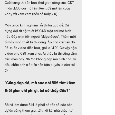
Cuối cùng thì tốn bao thời gian công sức, CĐT 
nhận được cái mô hình Revit để mở lên xoay 
xoay và xem xem (nếu có máy xịn).
Mấy ai có kinh nghiệm rồi thì lại quá dễ. Cứ 
dựng đại từ bộ thiết kế CAD một cái mô hình 
nào đấy nhìn bên ngoài "được được”. Thêm một 
tí máy móc thiết bị thi công. Áp cho cái tiến độ. 
Rồi xuất video diễn hoạ, gọi là “4D”. Cứ vậy nộp 
video cho CĐT xem chơi. Ai thấy lạ thì cũng tấm 
tắc khen hay. Nhưng không nộp mô hình nha, vì 
đâu chắc anh trả tiền nên bản quyền là của tôi 
😉
"Cũng đẹp đó, mà sao nói BIM tiết kiệm 
thời gian chi phí gì, tui có thấy đâu?"
Bởi vì làm được BIM là phải có tất cả các bên 
dự án cùng tham gia, từ thiết kế, nhà thầu, tư 