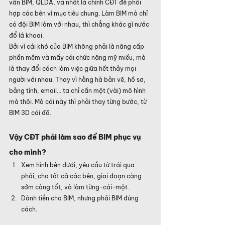
vấn BIM, QLDA, và nhất là chính CĐT để phối 
hợp các bên vì mục tiêu chung. Làm BIM mà chỉ 
có đội BIM làm với nhau, thì chẳng khác gì nước 
đổ lá khoai.
Bởi vì cái khó của BIM không phải là nâng cấp 
phần mềm và mấy cái chức năng mỹ miều, mà 
là thay đổi cách làm việc giữa hết thảy mọi 
người với nhau. Thay vì hằng hà bản vẽ, hồ sơ, 
bảng tính, email... ta chỉ cần một (vài) mô hình 
mà thôi. Mà cái này thì phải thay từng bước, từ 
BIM 3D cái đã.
Vậy CĐT phải làm sao để BIM phục vụ 
cho mình?
Xem hình bên dưới, yêu cầu từ trái qua 
phải, cho tất cả các bên, giai đoạn càng 
sớm càng tốt, và làm từng-cái-một.
Dành tiền cho BIM, nhưng phải BIM đúng 
cách.