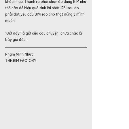
khác nhau. Thành ra phải chọn áp dụng BIM như 
thế nào để hiệu quả sinh lời nhất. Rồi sau đó 
phải đặt yêu cầu BIM sao cho thật đúng ý mình 
muốn.
"Giờ đây" là giờ của câu chuyện, chưa chắc là 
bây giờ đâu.
Phạm Minh Nhựt 
THE BIM FACTORY