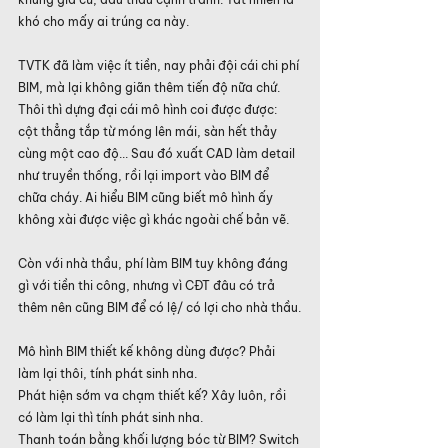
khó cho mấy ai trúng ca này.
TVTK đã làm việc ít tiền, nay phải đội cái chi phí 
BIM, mà lại không giãn thêm tiến độ nữa chứ. 
Thôi thì dựng đại cái mô hình coi được được: 
cột thẳng tắp từ móng lên mái, sàn hết thảy 
cùng một cao độ... Sau đó xuất CAD làm detail 
như truyền thống, rồi lại import vào BIM để 
chữa cháy. Ai hiểu BIM cũng biết mô hình ấy 
không xài được việc gì khác ngoài chế bản vẽ.
Còn với nhà thầu, phí làm BIM tuy không đáng 
gì với tiền thi công, nhưng vì CĐT đâu có trả 
thêm nên cũng BIM để có lệ/ có lợi cho nhà thầu.
Mô hình BIM thiết kế không dùng được? Phải 
làm lại thôi, tính phát sinh nha.
Phát hiện sớm va chạm thiết kế? Xây luôn, rồi 
có làm lại thì tính phát sinh nha.
Thanh toán bằng khối lượng bóc từ BIM? Switch 