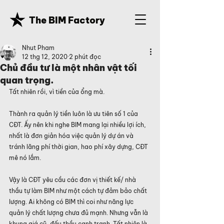
The BIM Factory
Nhut Pham
12 thg 12, 2020
2 phút đọc
Chủ đầu tư là một nhân vật tối
quan trọng.
Tất nhiên rồi, vì tiền của ổng mà.
Thành ra quản lý tiền luôn là ưu tiên số 1 của 
CĐT. Ấy nên khi nghe BIM mang lại nhiều lợi ích, 
nhất là đơn giản hóa việc quản lý dự án và 
tránh lãng phí thời gian, hao phí xây dựng, CĐT 
mê nó lắm.
Vậy là CĐT yêu cầu các đơn vị thiết kế/ nhà 
thầu tự làm BIM như một cách tự đảm bảo chất 
lượng. Ai không có BIM thì coi như năng lực 
quản lý chất lượng chưa đủ mạnh. Nhưng vẫn là 
khung giá cũ, đấu thầu cạnh tranh. Tất nhiên là 