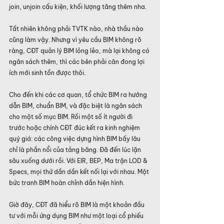
join, unjoin cấu kiện, khối lượng tăng thêm nha.
Tất nhiên không phải TVTK nào, nhà thầu nào 
cũng làm vậy. Nhưng vì yêu cầu BIM không rõ 
ràng, CĐT quản lý BIM lỏng lẻo, mà lại không có 
ngân sách thêm, thì các bên phải cân đong lợi 
ích mới sinh tồn được thôi.
Cho đến khi các cơ quan, tổ chức BIM ra hướng 
dẫn BIM, chuẩn BIM, và đặc biệt là ngân sách 
cho một số mục BIM. Rồi một số ít người đi 
trước hoặc chính CĐT đúc kết ra kinh nghiệm 
quý giá: các công việc dựng hình BIM bấy lâu 
chỉ là phần nổi của tảng băng. Đã đến lúc lặn 
sâu xuống dưới rồi. Với EIR, BEP, Ma trận LOD & 
Specs, mọi thứ dần dần kết nối lại với nhau. Một 
bức tranh BIM hoàn chỉnh dần hiện hình.
Giờ đây, CĐT đã hiểu rõ BIM là một khoản đầu 
tư với mỗi ứng dụng BIM như một loại cổ phiếu 