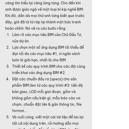
càng tìm hiểu lại càng lúng túng. Cho đến khi 
anh được giác ngộ về một loại bí kíp nghề BIM. 
Khi đó, dần dà mọi thứ anh từng biết qua trước 
đây, giờ đã từ từ ráp lại thành một bức tranh 
hoàn chỉnh. Nó vẽ ra các bước rằng:
Làm rõ các mục tiêu BIM của Chủ Đầu Tư, 
của dự án.
Lựa chọn một số ứng dụng BIM tối thiểu để 
đạt tối đa các mục tiêu 
#1
, vì ngân sách 
luôn là giới hạn, nhất là cho BIM.
Thiết kế các quy trình BIM cho các đội cùng 
triển khai các ứng dụng BIM 
#2
.
Đặt các chuẩn đầu ra (specs) cho sản 
phẩm BIM làm từ các quy trình 
#3
: tiến độ 
bàn giao, LOD mỗi giai đoạn, gồm và 
không gồm cấu kiện gì, mẫu báo cáo va 
chạm, chuẩn đặt tên & gán thông tin, file 
format...
Và cuối cùng: viết một cái tài liệu để lưu lại 
tất cả nội dung trên, rồi hướng dẫn mọi 