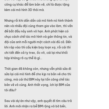
công cụ khác để làm bản vẽ, chỉ là được tặng 
kèm cái mô hình 3D thôi mà.
Nhưng rồi khi dần dần cái mô hình nó hình thành 
nên và nhiều đội cùng tham gia vào làm, thì vấn 
đề bắt đầu nảy sinh vô hạn. Anh phát hiện có 
chục cách chế tác mô hình và gán thông tin, và 
đội của anh mỗi người một cách xài đủ cả. Đến 
khi ráp vào thì cấu kiện bay loạn xạ, rồi cái thì 
chi tiết đến cả ty treo, ốc vít, cái lại như khối 
hộp không rõ cụ thể là gì...
Thời gian đã không còn, nhưng vẫn phải sửa đi 
sửa lại cái mô hình để cho kịp ra bản vẽ cho thi 
công, mà cái thứ BIM này lại tốn công chế tác 
bản vẽ vô cùng. Anh thất vọng, ích lợi BIM của 
tôi đâu?
Sau vài dự án như vậy, anh quyết đi tìm câu trả 
lời. Anh mới nhận ra bể BIM rộng vô bờ bến, 