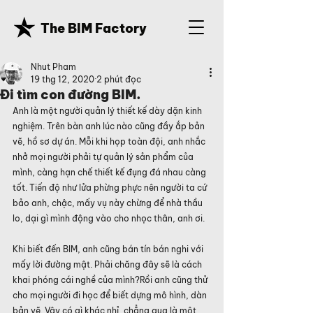
The BIM Factory
Nhut Pham
19 thg 12, 2020
2 phút đọc
Đi tìm con đường BIM.
Anh là một người quản lý thiết kế dày dặn kinh 
nghiệm. Trên bàn anh lúc nào cũng đầy ắp bản 
vẽ, hồ sơ dự án. Mỗi khi họp toàn đội, anh nhắc 
nhở mọi người phải tự quản lý sản phẩm của 
mình, càng hạn chế thiết kế đụng đá nhau càng 
tốt. Tiến độ như lửa phừng phực nên người ta cứ 
bảo anh, chậc, mấy vụ này chừng để nhà thầu 
lo, dại gì mình động vào cho nhọc thân, anh ơi.
Khi biết đến BIM, anh cũng bán tín bán nghi với 
mấy lời đường mật. Phải chăng đây sẽ là cách 
khai phóng cái nghề của mình?Rồi anh cũng thử 
cho mọi người đi học để biết dựng mô hình, dàn 
bản vẽ. Vậy có gì khác nhỉ, chẳng qua là một 