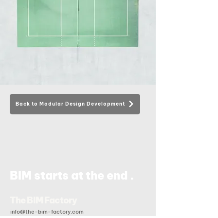
Back to Modular Design Development
.
BIM starts at the end
The BIM Factory
info@the-bim-factory.com